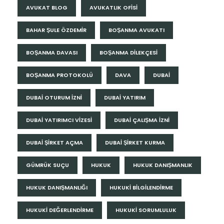
AVUKAT BLOG
AVUKATLIK OFISI
BAHAR ŞULE ÖZDEMİR
BOŞANMA AVUKATI
BOŞANMA DAVASI
BOŞANMA DILEKÇESI
BOŞANMA PROTOKOLÜ
DAVA
DUBAI
DUBAI OTURUM İZNI
DUBAI YATIRIM
DUBAI YATIRIMCI VIZESI
DUBAI ÇALIŞMA İZNI
DUBAI ŞIRKET AÇMA
DUBAI ŞIRKET KURMA
GÜMRÜK SUÇU
HUKUK
HUKUK DANIŞMANLIK
HUKUK DANIŞMANLIĞI
HUKUKI BILGILENDIRME
HUKUKI DEĞERLENDIRME
HUKUKI SORUMLULUK