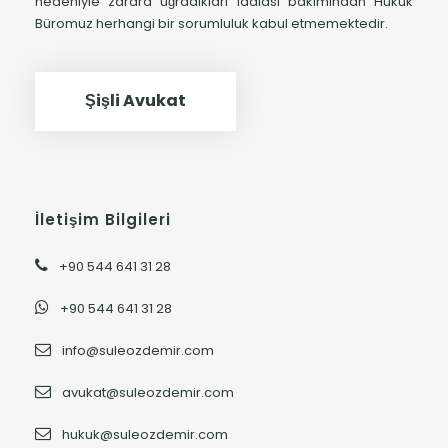
nedeniyle zarara uğradıkları iddiası bakımından Hukuk
Büromuz herhangi bir sorumluluk kabul etmemektedir.
Şişli Avukat
İletişim Bilgileri
+90 544 641 31 28
+90 544 641 31 28
info@suleozdemir.com
avukat@suleozdemir.com
hukuk@suleozdemir.com