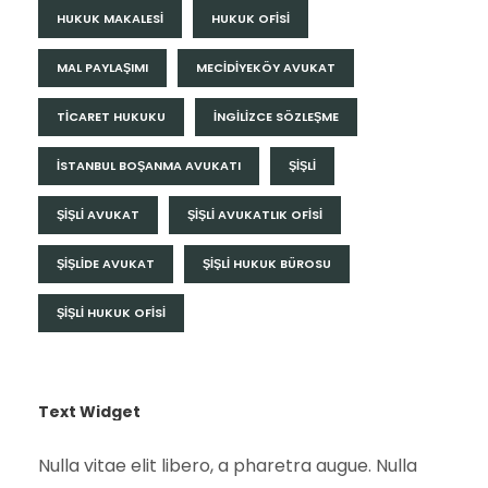
HUKUK MAKALESI
HUKUK OFISI
MAL PAYLAŞIMI
MECIDIYEKÖY AVUKAT
TICARET HUKUKU
İNGILIZCE SÖZLEŞME
İSTANBUL BOŞANMA AVUKATI
ŞIŞLI
ŞIŞLI AVUKAT
ŞIŞLI AVUKATLIK OFISI
ŞIŞLIDE AVUKAT
ŞIŞLI HUKUK BÜROSU
ŞIŞLI HUKUK OFISI
Text Widget
Nulla vitae elit libero, a pharetra augue. Nulla