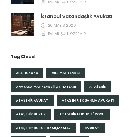
BAHAR ŞULE ÖZDEMİR
İstanbul Vatandaşlık Avukatı
26 MAYIS 2026
BAHAR ŞULE ÖZDEMİR
Tag Cloud
AILE HUKUKU
AILE MAHKEMESI
ANAYASA MAHKEMESI IÇTIHATLARI
ATAŞEHIR
ATAŞEHIR AVUKAT
ATAŞEHIR BOŞANMA AVUKATI
ATAŞEHIR HUKUK
ATAŞEHIR HUKUK BÜROSU
ATAŞEHIR HUKUK DANIŞMANLIĞI
AVUKAT